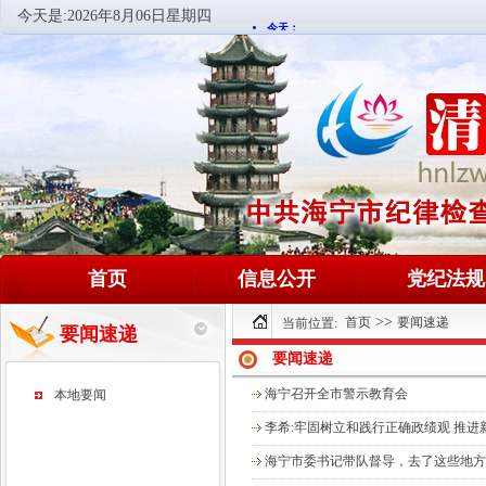
今天是:
2026年8月06日星期四
首页
信息公开
党纪法规
>>
首页
要闻速递
当前位置:
要闻速递
要闻速递
海宁召开全市警示教育会
本地要闻
李希:牢固树立和践行正确政绩观 推
海宁市委书记带队督导，去了这些地方